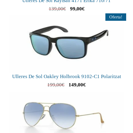
Ulleres De Sol RayBan 4171 Erika 710/71
139,00
€
99,00
€
Oferta!
Ulleres De Sol Oakley Holbrook 9102-C1 Polaritzat
199,00
€
149,00
€