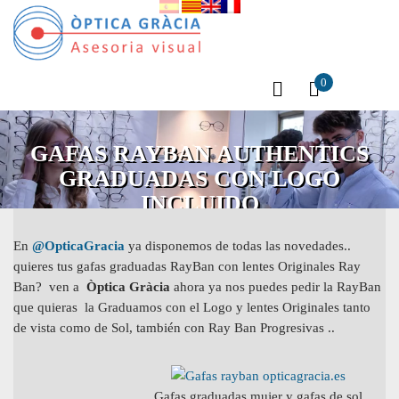
0
GAFAS RAYBAN AUTHENTICS
GRADUADAS CON LOGO
INCLUIDO
En
@OpticaGracia
ya disponemos de todas las novedades..
quieres tus gafas graduadas RayBan con lentes Originales Ray
Ban?
ven a
Òptica Gràcia
ahora ya nos puedes pedir la
RayBan
que quieras
la Graduamos con el Logo y lentes Originales tanto
de vista como de Sol, también con Ray Ban Progresivas ..
Gafas graduadas mujer y gafas de sol