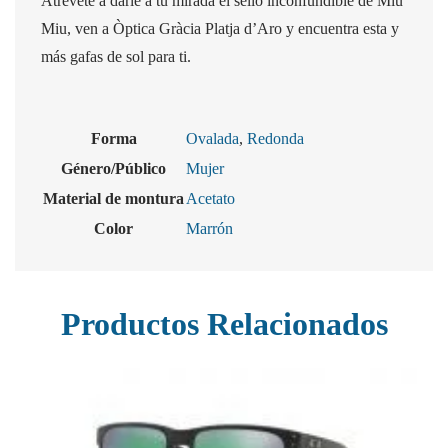
Atrévete a darle a tu mirada el sello inconfundible de Miu
Miu, ven a Òptica Gràcia Platja d’Aro y encuentra esta y
más gafas de sol para ti.
Forma
Ovalada
,
Redonda
Género/Público
Mujer
Material de montura
Acetato
Color
Marrón
Productos Relacionados