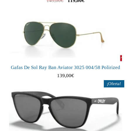
149,00
€
119,00
€
Gafas De Sol Ray Ban Aviator 3025 004/58 Polirized
139,00
€
¡Oferta!