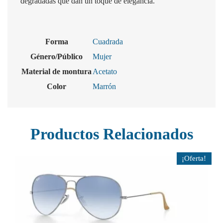
degradadas que dan un toque de elegancia.
Forma
Cuadrada
Género/Público
Mujer
Material de montura
Acetato
Color
Marrón
Productos Relacionados
¡Oferta!