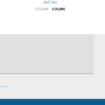
5017/81
175,00
€
159,00
€
stventa