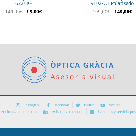
622/8G
9102-C1 Polarizado
149,00
€
99,00
€
199,00
€
149,00
€
Instagram
facebook
twitter
yotube
Términos y condiciones
Aviso devoluciones
Garantías y servicio po