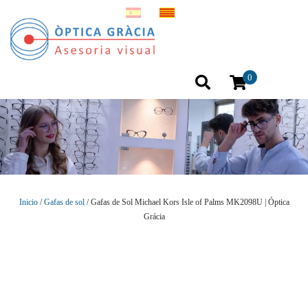
0
Inicio
/
Gafas de sol
/ Gafas de Sol Michael Kors Isle of Palms MK2098U | Óptica
Grácia