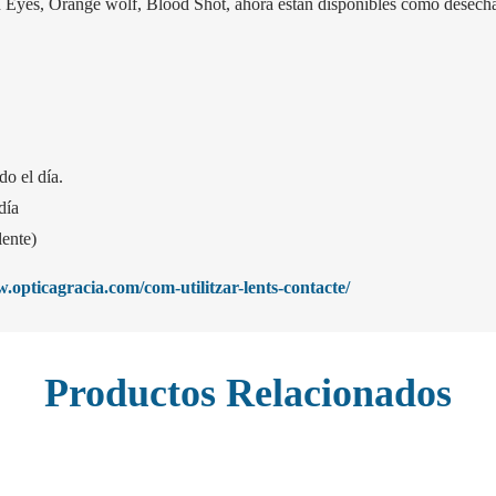
es, Orange wolf, Blood Shot, ahora están disponibles como desechable
o el día.
día
lente)
opticagracia.com/com-utilitzar-lents-contacte/
Productos Relacionados